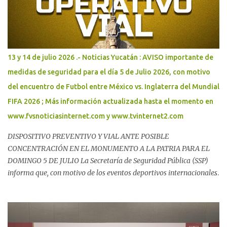
13 y 14 de julio 2026 .- Noticias Yucatán : AVISO importante de
medidas de seguridad para el día 5 de Julio 2026, con motivo
del encuentro de Futbol entre México vs. Inglaterra del Mundial
FIFA 2026 ; Más información actualizada hasta el momento en
www.fvsnoticiasinternet.com y www.tvinternet2.com
DISPOSITIVO PREVENTIVO Y VIAL ANTE POSIBLE
CONCENTRACIÓN EN EL MONUMENTO A LA PATRIA PARA EL
DOMINGO 5 DE JULIO La Secretaría de Seguridad Pública (SSP)
informa que, con motivo de los eventos deportivos internacionales
y ante la posible concentración de personas al finalizar el partido
de la Selección Mexicana, se implementará un dispositivo
preventivo y vial en la zona del Monumento a la Patria. El objetivo
es ordenar la movilidad, proteger la integridad de las personas