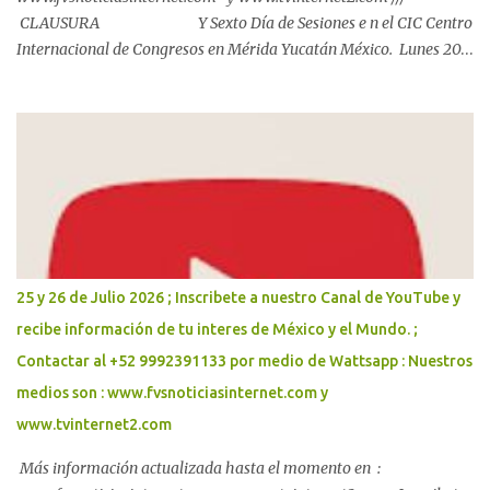
CLAUSURA Y Sexto Día de Sesiones e n el CIC Centro
Internacional de Congresos en Mérida Yucatán México. Lunes 20
de Julio 2026. Mérida, Yucatán, a 20 de julio de 2026 Más de 600
personas acuerdan la ruta del Plan Bienestar Metropolitano. El
Gobernador Joaquín Díaz Mena encabezó la conclusión de los
Foros de Consulta junto con la alcaldesa de Mérida, Cecilia Patrón
Laviada, en los que se consolidó un acuerdo metropolitano que,
con el respaldo de la Presidenta Claudia Sheinbaum Pardo, dará
paso al Plan Bienestar Metropolitano y a una agenda conjunta
para garantizar agua suficiente, vialidades seguras y mayor
protección para las familias. Con la participación de más de 600
25 y 26 de Julio 2026 ; Inscribete a nuestro Canal de YouTube y
vecinas, vecinos, e...
recibe información de tu interes de México y el Mundo. ;
Contactar al +52 9992391133 por medio de Wattsapp : Nuestros
medios son : www.fvsnoticiasinternet.com y
www.tvinternet2.com
Más información actualizada hasta el momento en :