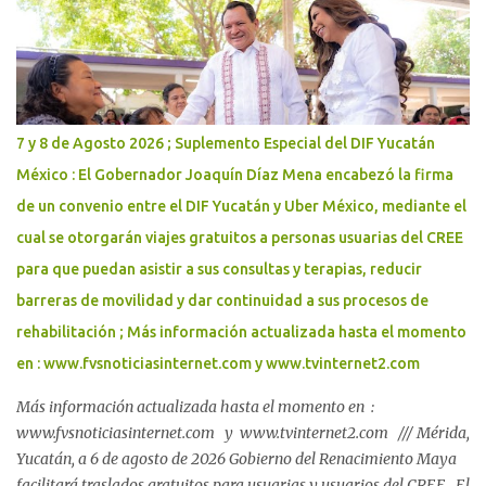
comunidades, visitantes y nuevas generaciones. La coordinación
entre el Gobierno del Renacimiento Maya y el Gobierno de México
fortalece la preservación del patrimonio cultural de Yucatán con la
inauguración del Museo de Ichkaantijoo y Centro de Visitantes de
la zona arqueológica de Dzibilchaltún, espacio que acerca la
riqueza de la cultura maya a las nuevas generaciones y amplía la
7 y 8 de Agosto 2026 ; Suplemento Especial del DIF Yucatán
oferta cultural y turística del estado. Al encabezar la
México : El Gobernador Joaquín Díaz Mena encabezó la firma
inauguración, el Gobernador Joaquín Díaz Mena, acompañado de
de un convenio entre el DIF Yucatán y Uber México, mediante el
la secretaria de Cultura del Gobierno de México, Claudia...
cual se otorgarán viajes gratuitos a personas usuarias del CREE
para que puedan asistir a sus consultas y terapias, reducir
barreras de movilidad y dar continuidad a sus procesos de
rehabilitación ; Más información actualizada hasta el momento
en : www.fvsnoticiasinternet.com y www.tvinternet2.com
Más información actualizada hasta el momento en :
www.fvsnoticiasinternet.com y www.tvinternet2.com /// Mérida,
Yucatán, a 6 de agosto de 2026 Gobierno del Renacimiento Maya
facilitará traslados gratuitos para usuarias y usuarios del CREE El