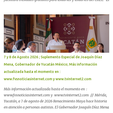
Gobernador Joaquín Díaz Mena encabezó la firma de un convenio
entre el DIF Yucatán y Uber México, mediante el cual se otorgarán
viajes gratuitos a personas usuarias del CREE para que puedan
asistir a sus consultas y terapias, reducir barreras de movilidad y
dar continuidad a sus procesos de rehabilitación. El Gobierno del
Renacimiento Maya, a través del Sistema DIF Yucatán, firmó una
alianza estratégica con Uber México para facilitar traslados
gratuitos a usuarias y usuarios del Centro de Rehabilitación y
Educación Especial (CREE), con el fin de eliminar una de las
7 y 8 de Agosto 2026 ; Suplemento Especial de Joaquín Díaz
principales barreras para acceder a terapias y consultas médicas:
Mena, Gobernador de Yucatán México; Más información
el costo del transporte. Esta acción, impulsada en coordinación
actualizada hasta el momento en :
con la est...
www.fvsnoticiasinternet.com y www.tvinternet2.com
Más información actualizada hasta el momento en :
www.fvsnoticiasinternet.com y www.tvinternet2.com /// Mérida,
Yucatán, a 7 de agosto de 2026 Renacimiento Maya hace historia
en atención a personas autistas. El Gobernador Joaquín Díaz Mena