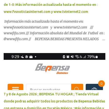
de 1-0: Más información actualizada hasta el momento en :
causas de las violencias, prevenir las adicciones y fortalecer el
biene...
www.fvsnoticiasinternet.com y www.tvinternet2.com
Información más actualizada hasta el momento en:
www.fvsnoticiasinternet.com y www.tvinternet2.com ///
www.fifa.com /// Información absoluta del Mundial de Futbol en :
🌐 www.fifa.com // BEPENSA BEBIDAS PRESENTA HELADOS
SANTA CLARA, LECHE SANTA CLARA, JUGO ADES Y LINEA DE
PRODUCTOS ; 🌐 www.bepensa.com
7 y 8 de Agosto 2026 ; BEPENSA TU HOGAR ; Tienda Virtual
donde podras adquirir todos los productos de Bepensa Bebidas
con entrega a domicilio en Yucatán México : Más información y