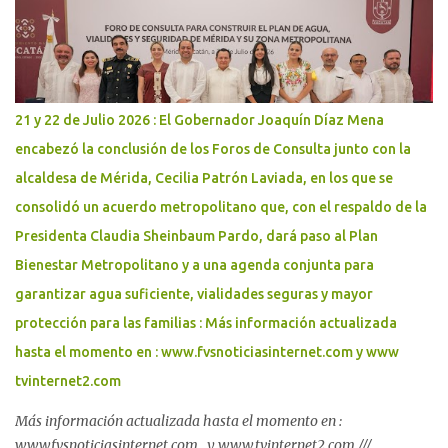
asistentes y prevenir situaciones de riesgo, especialmente ante la
posible presencia de niñas, niños, adolescentes y personas adultas
mayores. Como parte del dispositivo, se realizarán cierres viales en
los siguientes puntos: - Paseo de Montejo por avenida Pérez Ponce,
a la altura de Walmart. - Calle 58-A, avenida Carlos Torre Repetto,
21 y 22 de Julio 2026 : El Gobernador Joaquín Díaz Mena
por avenida Cupules. - Prolongación Montejo por calle 21, a la
encabezó la conclusión de los Foros de Consulta junto con la
altura de la Ford. - Calle 60 por avenida del Deportista, a la altura
alcaldesa de Mérida, Cecilia Patrón Laviada, en los que se
del Estadio Salvador Alvarado. - Avenida Ró...
consolidó un acuerdo metropolitano que, con el respaldo de la
Presidenta Claudia Sheinbaum Pardo, dará paso al Plan
Bienestar Metropolitano y a una agenda conjunta para
garantizar agua suficiente, vialidades seguras y mayor
protección para las familias : Más información actualizada
hasta el momento en : www.fvsnoticiasinternet.com y www
tvinternet2.com
Más información actualizada hasta el momento en :
www.fvsnoticiasinternet.com y www.tvinternet2.com ///