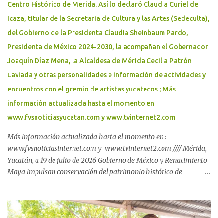
Centro Histórico de Merida. Así lo declaró Claudia Curiel de
Icaza, titular de la Secretaria de Cultura y las Artes (Sedeculta),
del Gobierno de la Presidenta Claudia Sheinbaum Pardo,
Presidenta de México 2024-2030, la acompañan el Gobernador
Joaquín Díaz Mena, la Alcaldesa de Mérida Cecilia Patrón
Laviada y otras personalidades e información de actividades y
encuentros con el gremio de artistas yucatecos ; Más
información actualizada hasta el momento en
www.fvsnoticiasyucatan.com y www.tvinternet2.com
Más información actualizada hasta el momento en :
www.fvsnoticiasinternet.com y www.tvinternet2.com //// Mérida,
Yucatán, a 19 de julio de 2026 Gobierno de México y Renacimiento
Maya impulsan conservación del patrimonio histórico de
Yucatán* Con una inversión de 180 millones de pesos, el nuevo
Museo de Ichkaantijoo y Centro de Visitantes de Dzibilchaltún
preserva, difunde y acerca el patrimonio cultural maya a