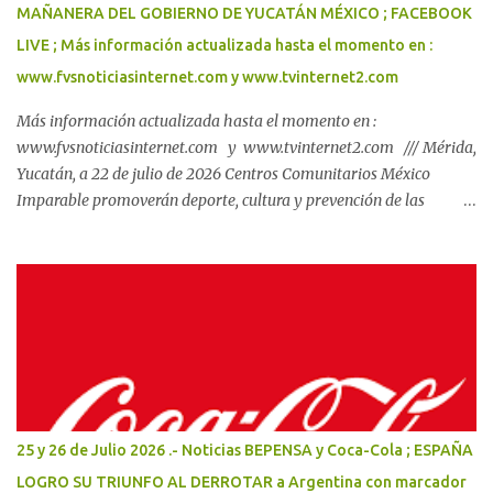
MAÑANERA DEL GOBIERNO DE YUCATÁN MÉXICO ; FACEBOOK
públicas, así como a sus familias. Este esquema respalda la
economía de ...
LIVE ; Más información actualizada hasta el momento en :
www.fvsnoticiasinternet.com y www.tvinternet2.com
Más información actualizada hasta el momento en :
www.fvsnoticiasinternet.com y www.tvinternet2.com /// Mérida,
Yucatán, a 22 de julio de 2026 Centros Comunitarios México
Imparable promoverán deporte, cultura y prevención de las
violencias en Yucatán. El Gobernador Joaquín Díaz Mena y el
subsecretario de Prevención de las Violencias de la Secretaría de
Seguridad y Protección Ciudadana del Gobierno de México, Miguel
Torruco Garza, dieron inicio a la construcción de dos Centros
Comunitarios México Imparable en Mérida y Kanasín._ Son
resultado de la coordinación entre ambos órdenes de gobierno
para acercar oportunidades de desarrollo, deporte, cultura y
educación a las juventudes, como parte de la estrategia impulsada
por la Presidenta Claudia Sheinbaum Pardo. La coordinación entre
25 y 26 de Julio 2026 .- Noticias BEPENSA y Coca-Cola ; ESPAÑA
el Gobierno del Renacimiento Maya y el Gobierno de México
LOGRO SU TRIUNFO AL DERROTAR a Argentina con marcador
continúa traduciéndose en acciones concretas para atender las