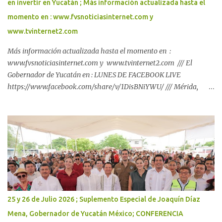
en invertir en Yucatán ; Más información actualizada hasta el
momento en : www.fvsnoticiasinternet.com y
www.tvinternet2.com
Más información actualizada hasta el momento en :
www.fvsnoticiasinternet.com y www.tvinternet2.com /// El
Gobernador de Yucatán en : LUNES DE FACEBOOK LIVE
https://www.facebook.com/share/v/1DisBNiYWU/ /// Mérida,
Yucatán, a 26 de julio de 2026 Con inversión de casi 184 mdp,
Renacimiento Maya respalda el regreso a clases de las familias
yucatecas. El Gobernador Joaquín Díaz Mena puso en marcha la
distribución de paquetes escolares del programa "Bienestar en tu
Escuela", que beneficiará a 264,349 alumnas y alumnos de
primaria y secundaria públicas, para que inicien el próximo ciclo
escolar con las herramientas necesarias para su aprendizaje._
Con una inversión total cercana a 184 millones de pesos, el
Gobernador Joaquín Díaz Mena inició la distribución de paquetes
25 y 26 de Julio 2026 ; Suplemento Especial de Joaquín Díaz
escolares del programa Bienestar en tu Escuela, que beneficiará a
Mena, Gobernador de Yucatán México; CONFERENCIA
264 mil 349 alumnas y alumnos de primarias y secundarias