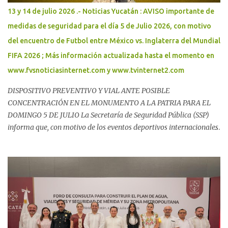
13 y 14 de julio 2026 .- Noticias Yucatán : AVISO importante de
medidas de seguridad para el día 5 de Julio 2026, con motivo
del encuentro de Futbol entre México vs. Inglaterra del Mundial
FIFA 2026 ; Más información actualizada hasta el momento en
www.fvsnoticiasinternet.com y www.tvinternet2.com
DISPOSITIVO PREVENTIVO Y VIAL ANTE POSIBLE
CONCENTRACIÓN EN EL MONUMENTO A LA PATRIA PARA EL
DOMINGO 5 DE JULIO La Secretaría de Seguridad Pública (SSP)
informa que, con motivo de los eventos deportivos internacionales
y ante la posible concentración de personas al finalizar el partido
de la Selección Mexicana, se implementará un dispositivo
preventivo y vial en la zona del Monumento a la Patria. El objetivo
es ordenar la movilidad, proteger la integridad de las personas
asistentes y prevenir situaciones de riesgo, especialmente ante la
posible presencia de niñas, niños, adolescentes y personas adultas
mayores. Como parte del dispositivo, se realizarán cierres viales en
los siguientes puntos: - Paseo de Montejo por avenida Pérez Ponce,