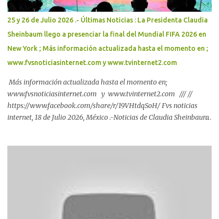
la zona arqueológica de Dzibilchaltún, espacio que acerca la
riqueza de la cultura maya a las nuevas generaciones y amplía la
25 y 26 de Julio 2026 .- Últimas Noticias : La Presidenta Claudia
oferta cultural y turística del estado. Al encabezar la
Sheinbaum llego a presenciar la final del Mundial FIFA 2026 en
inauguración, el Gobernador Joaquín Díaz Mena, acompañado de
New York ; Más información actualizada hasta el momento en ;
la secretaria de Cultura del Gobierno de México, Claudia...
www.fvsnoticiasinternet.com y www.tvinternet2.com
Más información actualizada hasta el momento en;
www.fvsnoticiasinternet.com y www.tvinternet2.com /// //
https://www.facebook.com/share/r/19VHtdqSoH/ Fvs noticias
internet, 18 de Julio 2026, México .-Noticias de Claudia Sheinbaum
Pardo, Presidenta de México 2024-2030 : Más información
actualizada hasta el momento en ; www.fvsnoticiasinternet.com y
www.tvinternet2.com