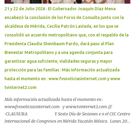
a la altura de Walmart. - Calle 58-A, avenida Carlos Torre Repetto,
21 y 22 de Julio 2026 : El Gobernador Joaquín Díaz Mena
por avenida Cupules. - Prolongación Montejo por calle 21, a la
encabezó la conclusión de los Foros de Consulta junto con la
altura de la Ford. - Calle 60 por avenida del Deportista, a la altura
alcaldesa de Mérida, Cecilia Patrón Laviada, en los que se
del Estadio Salvador Alvarado. - Avenida Ró...
consolidó un acuerdo metropolitano que, con el respaldo de la
Presidenta Claudia Sheinbaum Pardo, dará paso al Plan
Bienestar Metropolitano y a una agenda conjunta para
garantizar agua suficiente, vialidades seguras y mayor
protección para las familias : Más información actualizada
hasta el momento en : www.fvsnoticiasinternet.com y www
tvinternet2.com
Más información actualizada hasta el momento en :
www.fvsnoticiasinternet.com y www.tvinternet2.com ///
CLAUSURA Y Sexto Día de Sesiones e n el CIC Centro
Internacional de Congresos en Mérida Yucatán México. Lunes 20
de Julio 2026. Mérida, Yucatán, a 20 de julio de 2026 Más de 600