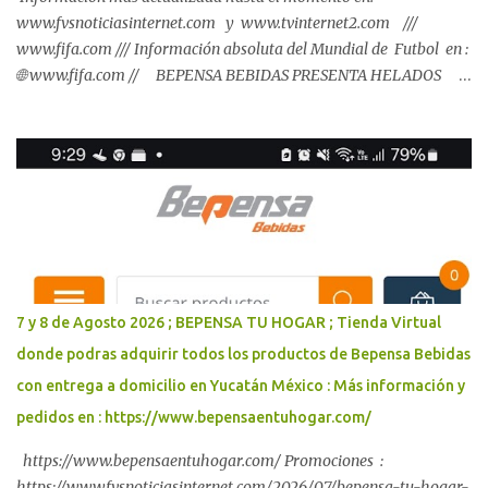
www.fvsnoticiasinternet.com y www.tvinternet2.com ///
www.fifa.com /// Información absoluta del Mundial de Futbol en :
🌐 www.fifa.com // BEPENSA BEBIDAS PRESENTA HELADOS
SANTA CLARA, LECHE SANTA CLARA, JUGO ADES Y LINEA DE
PRODUCTOS ; 🌐 www.bepensa.com
7 y 8 de Agosto 2026 ; BEPENSA TU HOGAR ; Tienda Virtual
donde podras adquirir todos los productos de Bepensa Bebidas
con entrega a domicilio en Yucatán México : Más información y
pedidos en : https://www.bepensaentuhogar.com/
https://www.bepensaentuhogar.com/ Promociones :
https://www.fvsnoticiasinternet.com/2026/07/bepensa-tu-hogar-