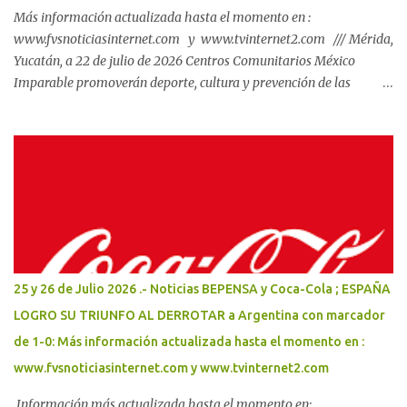
Más información actualizada hasta el momento en :
www.fvsnoticiasinternet.com y www.tvinternet2.com /// Mérida,
Yucatán, a 22 de julio de 2026 Centros Comunitarios México
Imparable promoverán deporte, cultura y prevención de las
violencias en Yucatán. El Gobernador Joaquín Díaz Mena y el
subsecretario de Prevención de las Violencias de la Secretaría de
Seguridad y Protección Ciudadana del Gobierno de México, Miguel
Torruco Garza, dieron inicio a la construcción de dos Centros
Comunitarios México Imparable en Mérida y Kanasín._ Son
resultado de la coordinación entre ambos órdenes de gobierno
para acercar oportunidades de desarrollo, deporte, cultura y
educación a las juventudes, como parte de la estrategia impulsada
por la Presidenta Claudia Sheinbaum Pardo. La coordinación entre
25 y 26 de Julio 2026 .- Noticias BEPENSA y Coca-Cola ; ESPAÑA
el Gobierno del Renacimiento Maya y el Gobierno de México
LOGRO SU TRIUNFO AL DERROTAR a Argentina con marcador
continúa traduciéndose en acciones concretas para atender las
de 1-0: Más información actualizada hasta el momento en :
causas de las violencias, prevenir las adicciones y fortalecer el
biene...
www.fvsnoticiasinternet.com y www.tvinternet2.com
Información más actualizada hasta el momento en: