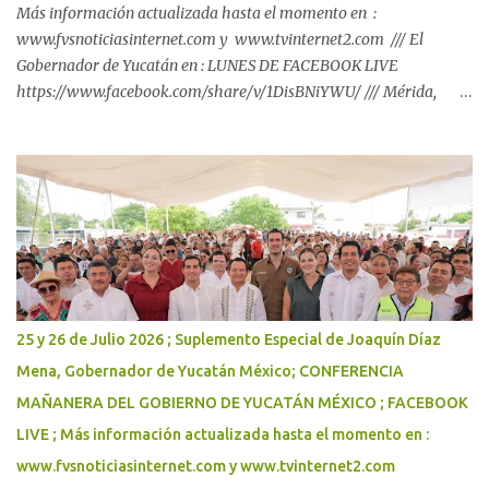
Más información actualizada hasta el momento en :
www.fvsnoticiasinternet.com y www.tvinternet2.com /// El
Gobernador de Yucatán en : LUNES DE FACEBOOK LIVE
https://www.facebook.com/share/v/1DisBNiYWU/ /// Mérida,
Yucatán, a 26 de julio de 2026 Con inversión de casi 184 mdp,
Renacimiento Maya respalda el regreso a clases de las familias
yucatecas. El Gobernador Joaquín Díaz Mena puso en marcha la
distribución de paquetes escolares del programa "Bienestar en tu
Escuela", que beneficiará a 264,349 alumnas y alumnos de
primaria y secundaria públicas, para que inicien el próximo ciclo
escolar con las herramientas necesarias para su aprendizaje._
Con una inversión total cercana a 184 millones de pesos, el
Gobernador Joaquín Díaz Mena inició la distribución de paquetes
25 y 26 de Julio 2026 ; Suplemento Especial de Joaquín Díaz
escolares del programa Bienestar en tu Escuela, que beneficiará a
Mena, Gobernador de Yucatán México; CONFERENCIA
264 mil 349 alumnas y alumnos de primarias y secundarias
MAÑANERA DEL GOBIERNO DE YUCATÁN MÉXICO ; FACEBOOK
públicas, así como a sus familias. Este esquema respalda la
economía de ...
LIVE ; Más información actualizada hasta el momento en :
www.fvsnoticiasinternet.com y www.tvinternet2.com