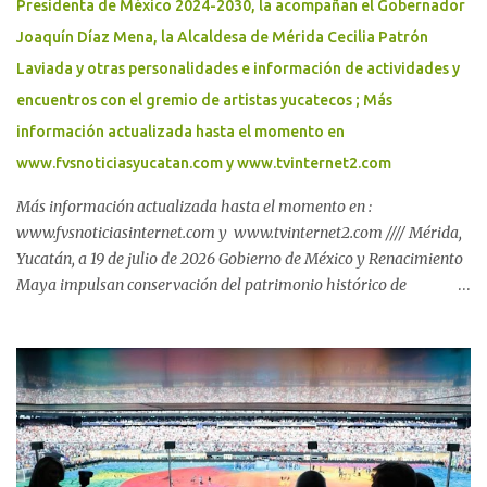
Presidenta de México 2024-2030, la acompañan el Gobernador
Joaquín Díaz Mena, la Alcaldesa de Mérida Cecilia Patrón
Laviada y otras personalidades e información de actividades y
encuentros con el gremio de artistas yucatecos ; Más
información actualizada hasta el momento en
www.fvsnoticiasyucatan.com y www.tvinternet2.com
Más información actualizada hasta el momento en :
www.fvsnoticiasinternet.com y www.tvinternet2.com //// Mérida,
Yucatán, a 19 de julio de 2026 Gobierno de México y Renacimiento
Maya impulsan conservación del patrimonio histórico de
Yucatán* Con una inversión de 180 millones de pesos, el nuevo
Museo de Ichkaantijoo y Centro de Visitantes de Dzibilchaltún
preserva, difunde y acerca el patrimonio cultural maya a
comunidades, visitantes y nuevas generaciones. La coordinación
entre el Gobierno del Renacimiento Maya y el Gobierno de México
fortalece la preservación del patrimonio cultural de Yucatán con la
inauguración del Museo de Ichkaantijoo y Centro de Visitantes de