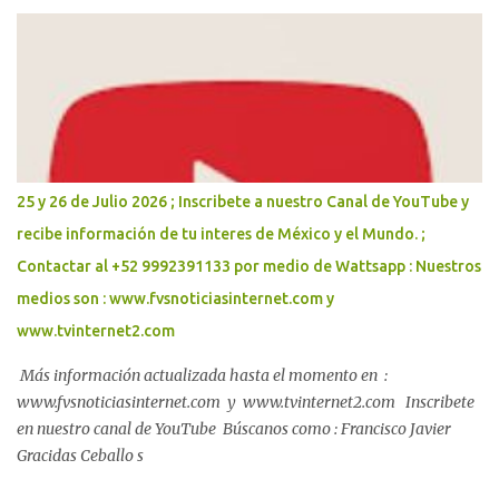
personas acuerdan la ruta del Plan Bienestar Metropolitano. El
Gobernador Joaquín Díaz Mena encabezó la conclusión de los
Foros de Consulta junto con la alcaldesa de Mérida, Cecilia Patrón
Laviada, en los que se consolidó un acuerdo metropolitano que,
con el respaldo de la Presidenta Claudia Sheinbaum Pardo, dará
paso al Plan Bienestar Metropolitano y a una agenda conjunta
para garantizar agua suficiente, vialidades seguras y mayor
protección para las familias. Con la participación de más de 600
25 y 26 de Julio 2026 ; Inscribete a nuestro Canal de YouTube y
vecinas, vecinos, e...
recibe información de tu interes de México y el Mundo. ;
Contactar al +52 9992391133 por medio de Wattsapp : Nuestros
medios son : www.fvsnoticiasinternet.com y
www.tvinternet2.com
Más información actualizada hasta el momento en :
www.fvsnoticiasinternet.com y www.tvinternet2.com Inscribete
en nuestro canal de YouTube Búscanos como : Francisco Javier
Gracidas Ceballo s