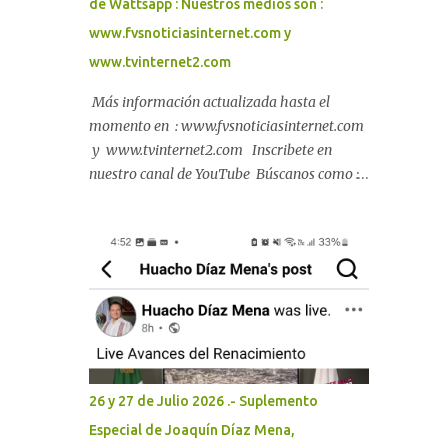
de Wattsapp : Nuestros medios son :
vialidades seguras y mayor protección para
www.fvsnoticiasinternet.com y
las familias. Con la participación de más de
www.tvinternet2.com
600 vecinas, vecinos, e...
Más información actualizada hasta el
momento en : www.fvsnoticiasinternet.com
y www.tvinternet2.com Inscribete en
nuestro canal de YouTube Búscanos como :
Francisco Javier Gracidas Ceballo s
26 y 27 de Julio 2026 .- Suplemento
Especial de Joaquín Díaz Mena,