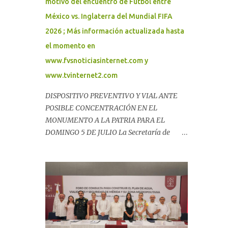
motivo del encuentro de Futbol entre
México vs. Inglaterra del Mundial FIFA
2026 ; Más información actualizada hasta
el momento en
www.fvsnoticiasinternet.com y
www.tvinternet2.com
DISPOSITIVO PREVENTIVO Y VIAL ANTE
POSIBLE CONCENTRACIÓN EN EL
MONUMENTO A LA PATRIA PARA EL
DOMINGO 5 DE JULIO La Secretaría de
Seguridad Pública (SSP) informa que, con
motivo de los eventos deportivos
internacionales y ante la posible
concentración de personas al finalizar el
partido de la Selección Mexicana, se
implementará un dispositivo preventivo y
vial en la zona del Monumento a la Patria. El