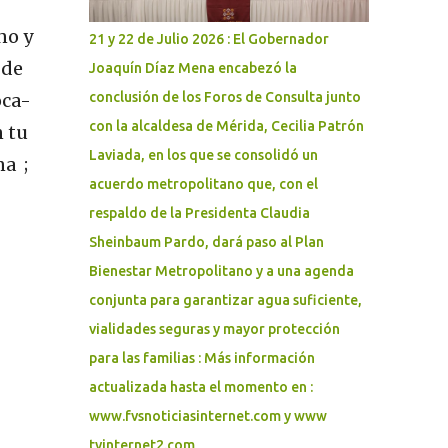
objetivo es ordenar la movilidad, proteger la
integridad de las personas asistentes y
no y
21 y 22 de Julio 2026 : El Gobernador
prevenir situaciones de riesgo,
 de
Joaquín Díaz Mena encabezó la
especialmente ante la posible presencia de
oca-
conclusión de los Foros de Consulta junto
niñas, niños, adolescentes y personas
adultas mayores. Como parte del
con la alcaldesa de Mérida, Cecilia Patrón
 tu
dispositivo, se realizarán cierres viales en los
Laviada, en los que se consolidó un
na ;
siguientes puntos: - Paseo de Montejo por
acuerdo metropolitano que, con el
avenida Pérez Ponce, a la altura de Walmart.
respaldo de la Presidenta Claudia
- Calle 58-A, avenida Carlos Torre Repetto,
Sheinbaum Pardo, dará paso al Plan
por avenida Cupules. - Prolongación
Montejo por calle 21, a la altura de la Ford. -
Bienestar Metropolitano y a una agenda
Calle 60 por avenida del Deportista, a la
conjunta para garantizar agua suficiente,
altura del Estadio Salvador Alvarado. -
vialidades seguras y mayor protección
Avenida Ró...
para las familias : Más información
actualizada hasta el momento en :
www.fvsnoticiasinternet.com y www
tvinternet2.com