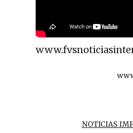
www.fvsnoticiasint
www
NOTICIAS IM