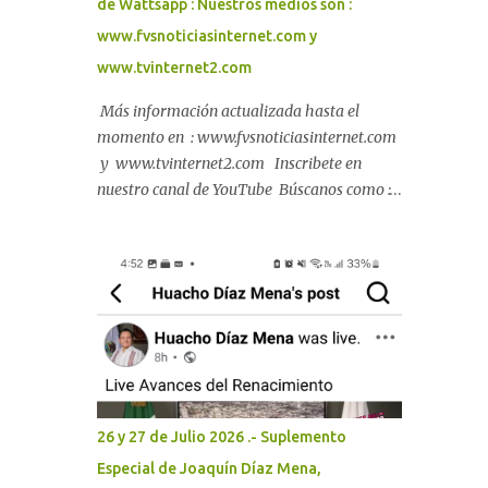
de Wattsapp : Nuestros medios son :
vialidades seguras y mayor protección para
www.fvsnoticiasinternet.com y
las familias. Con la participación de más de
www.tvinternet2.com
600 vecinas, vecinos, e...
Más información actualizada hasta el
momento en : www.fvsnoticiasinternet.com
y www.tvinternet2.com Inscribete en
nuestro canal de YouTube Búscanos como :
Francisco Javier Gracidas Ceballo s
26 y 27 de Julio 2026 .- Suplemento
Especial de Joaquín Díaz Mena,