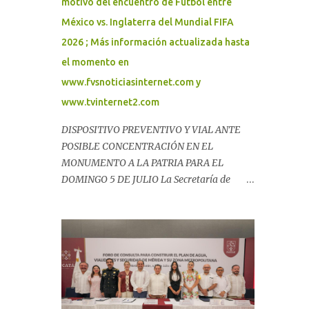
motivo del encuentro de Futbol entre
México vs. Inglaterra del Mundial FIFA
2026 ; Más información actualizada hasta
el momento en
www.fvsnoticiasinternet.com y
www.tvinternet2.com
DISPOSITIVO PREVENTIVO Y VIAL ANTE
POSIBLE CONCENTRACIÓN EN EL
MONUMENTO A LA PATRIA PARA EL
DOMINGO 5 DE JULIO La Secretaría de
Seguridad Pública (SSP) informa que, con
motivo de los eventos deportivos
internacionales y ante la posible
concentración de personas al finalizar el
partido de la Selección Mexicana, se
implementará un dispositivo preventivo y
vial en la zona del Monumento a la Patria. El