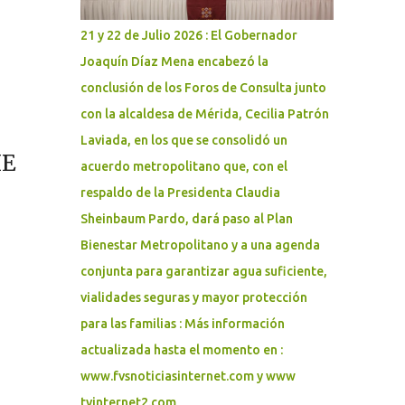
objetivo es ordenar la movilidad, proteger la
integridad de las personas asistentes y
21 y 22 de Julio 2026 : El Gobernador
prevenir situaciones de riesgo,
Joaquín Díaz Mena encabezó la
especialmente ante la posible presencia de
conclusión de los Foros de Consulta junto
niñas, niños, adolescentes y personas
adultas mayores. Como parte del
con la alcaldesa de Mérida, Cecilia Patrón
dispositivo, se realizarán cierres viales en los
Laviada, en los que se consolidó un
siguientes puntos: - Paseo de Montejo por
HE
acuerdo metropolitano que, con el
avenida Pérez Ponce, a la altura de Walmart.
respaldo de la Presidenta Claudia
- Calle 58-A, avenida Carlos Torre Repetto,
Sheinbaum Pardo, dará paso al Plan
por avenida Cupules. - Prolongación
Montejo por calle 21, a la altura de la Ford. -
Bienestar Metropolitano y a una agenda
Calle 60 por avenida del Deportista, a la
conjunta para garantizar agua suficiente,
altura del Estadio Salvador Alvarado. -
vialidades seguras y mayor protección
Avenida Ró...
para las familias : Más información
actualizada hasta el momento en :
www.fvsnoticiasinternet.com y www
tvinternet2.com