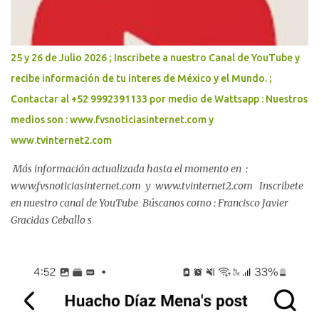
paso al Plan Bienestar Metropolitano y a una agenda conjunta
para garantizar agua suficiente, vialidades seguras y mayor
protección para las familias. Con la participación de más de 600
25 y 26 de Julio 2026 ; Inscribete a nuestro Canal de YouTube y
vecinas, vecinos, e...
recibe información de tu interes de México y el Mundo. ;
Contactar al +52 9992391133 por medio de Wattsapp : Nuestros
medios son : www.fvsnoticiasinternet.com y
www.tvinternet2.com
Más información actualizada hasta el momento en :
www.fvsnoticiasinternet.com y www.tvinternet2.com Inscribete
en nuestro canal de YouTube Búscanos como : Francisco Javier
Gracidas Ceballo s