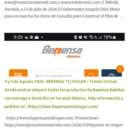
www.fvsnoticiasinternet.com y www.tvinternet2.com // Mérida,
Yucatán, a 13 de julio de 2026 El Gobernador Joaquín Díaz Mena
puso en marcha los Foros de Consulta para Construir el Plan de
Agua, Vialidades y Seguridad de Mérida y su Zona Metropolitana,
un ejercicio de participación ciudadana que será realizado en
coordinación con la presidenta municipal de Mérida, Cecilia Patrón
Laviada, que fortalecerá la planeación de un desarrollo ordenado,
sostenible y con visión de futuro para las familias yucatecas.
Iniciaron los foros de consulta mediante los cuales el Gobierno del
Renacimiento Maya reúne las voces de la ciudadanía, academia,
especialistas, organizaciones civiles y estudiantes para construir el
Plan de Agua, Vialidades y Seguridad de Mérida y su Zona
4 y 5 de Agosto 2026 ; BEPENSA TU HOGAR ; Tienda Virtual
Metropolitana. Este ejercicio se respalda en los 37 mil 500
donde podras adquirir todos los productos de Bepensa Bebidas
millones de pesos ya invertidos en obras estratégicas, como la
con entrega a domicilio en Yucatán México : Más información y
ampliación del Puerto de Altura de P...
pedidos en : https://www.bepensaentuhogar.com/
https://www.bepensaentuhogar.com/ Promociones :
https://www.fvsnoticiasinternet.com/2026/07/bepensa-tu-hogar-