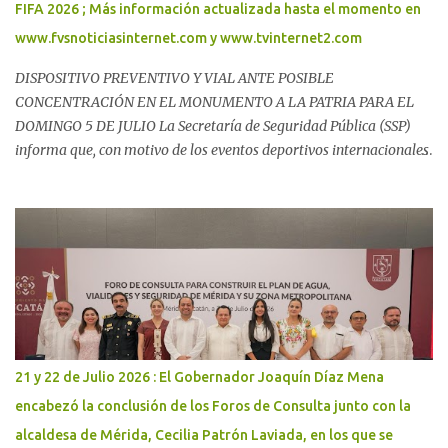
FIFA 2026 ; Más información actualizada hasta el momento en
www.fvsnoticiasinternet.com y www.tvinternet2.com
DISPOSITIVO PREVENTIVO Y VIAL ANTE POSIBLE
CONCENTRACIÓN EN EL MONUMENTO A LA PATRIA PARA EL
DOMINGO 5 DE JULIO La Secretaría de Seguridad Pública (SSP)
informa que, con motivo de los eventos deportivos internacionales
y ante la posible concentración de personas al finalizar el partido
de la Selección Mexicana, se implementará un dispositivo
preventivo y vial en la zona del Monumento a la Patria. El objetivo
es ordenar la movilidad, proteger la integridad de las personas
asistentes y prevenir situaciones de riesgo, especialmente ante la
posible presencia de niñas, niños, adolescentes y personas adultas
mayores. Como parte del dispositivo, se realizarán cierres viales en
los siguientes puntos: - Paseo de Montejo por avenida Pérez Ponce,
a la altura de Walmart. - Calle 58-A, avenida Carlos Torre Repetto,
21 y 22 de Julio 2026 : El Gobernador Joaquín Díaz Mena
por avenida Cupules. - Prolongación Montejo por calle 21, a la
encabezó la conclusión de los Foros de Consulta junto con la
altura de la Ford. - Calle 60 por avenida del Deportista, a la altura
alcaldesa de Mérida, Cecilia Patrón Laviada, en los que se
del Estadio Salvador Alvarado. - Avenida Ró...