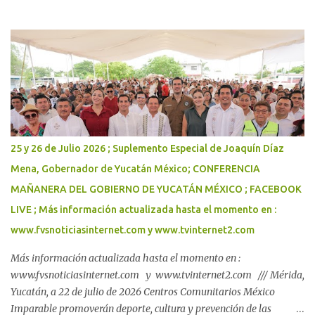
Yucatán, a 26 de julio de 2026 Con inversión de casi 184 mdp,
Renacimiento Maya respalda el regreso a clases de las familias
yucatecas. El Gobernador Joaquín Díaz Mena puso en marcha la
distribución de paquetes escolares del programa "Bienestar en tu
Escuela", que beneficiará a 264,349 alumnas y alumnos de
primaria y secundaria públicas, para que inicien el próximo ciclo
escolar con las herramientas necesarias para su aprendizaje._
Con una inversión total cercana a 184 millones de pesos, el
Gobernador Joaquín Díaz Mena inició la distribución de paquetes
25 y 26 de Julio 2026 ; Suplemento Especial de Joaquín Díaz
escolares del programa Bienestar en tu Escuela, que beneficiará a
Mena, Gobernador de Yucatán México; CONFERENCIA
264 mil 349 alumnas y alumnos de primarias y secundarias
MAÑANERA DEL GOBIERNO DE YUCATÁN MÉXICO ; FACEBOOK
públicas, así como a sus familias. Este esquema respalda la
economía de ...
LIVE ; Más información actualizada hasta el momento en :
www.fvsnoticiasinternet.com y www.tvinternet2.com
Más información actualizada hasta el momento en :
www.fvsnoticiasinternet.com y www.tvinternet2.com /// Mérida,
Yucatán, a 22 de julio de 2026 Centros Comunitarios México
Imparable promoverán deporte, cultura y prevención de las