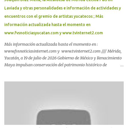
Laviada y otras personalidades e información de actividades y
encuentros con el gremio de artistas yucatecos ; Más
información actualizada hasta el momento en
www.fvsnoticiasyucatan.com y www.tvinternet2.com
Más información actualizada hasta el momento en :
www.fvsnoticiasinternet.com y www.tvinternet2.com //// Mérida,
Yucatán, a 19 de julio de 2026 Gobierno de México y Renacimiento
Maya impulsan conservación del patrimonio histórico de
Yucatán* Con una inversión de 180 millones de pesos, el nuevo
Museo de Ichkaantijoo y Centro de Visitantes de Dzibilchaltún
preserva, difunde y acerca el patrimonio cultural maya a
comunidades, visitantes y nuevas generaciones. La coordinación
entre el Gobierno del Renacimiento Maya y el Gobierno de México
fortalece la preservación del patrimonio cultural de Yucatán con la
inauguración del Museo de Ichkaantijoo y Centro de Visitantes de
la zona arqueológica de Dzibilchaltún, espacio que acerca la
riqueza de la cultura maya a las nuevas generaciones y amplía la