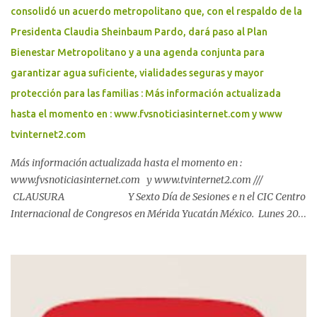
consolidó un acuerdo metropolitano que, con el respaldo de la
Presidenta Claudia Sheinbaum Pardo, dará paso al Plan
Bienestar Metropolitano y a una agenda conjunta para
garantizar agua suficiente, vialidades seguras y mayor
protección para las familias : Más información actualizada
hasta el momento en : www.fvsnoticiasinternet.com y www
tvinternet2.com
Más información actualizada hasta el momento en :
www.fvsnoticiasinternet.com y www.tvinternet2.com ///
CLAUSURA Y Sexto Día de Sesiones e n el CIC Centro
Internacional de Congresos en Mérida Yucatán México. Lunes 20
de Julio 2026. Mérida, Yucatán, a 20 de julio de 2026 Más de 600
personas acuerdan la ruta del Plan Bienestar Metropolitano. El
Gobernador Joaquín Díaz Mena encabezó la conclusión de los
Foros de Consulta junto con la alcaldesa de Mérida, Cecilia Patrón
Laviada, en los que se consolidó un acuerdo metropolitano que,
con el respaldo de la Presidenta Claudia Sheinbaum Pardo, dará