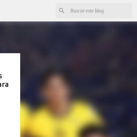
s
ara