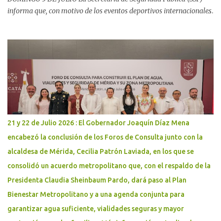
informa que, con motivo de los eventos deportivos internacionales
y ante la posible concentración de personas al finalizar el partido
de la Selección Mexicana, se implementará un dispositivo
preventivo y vial en la zona del Monumento a la Patria. El objetivo
es ordenar la movilidad, proteger la integridad de las personas
asistentes y prevenir situaciones de riesgo, especialmente ante la
posible presencia de niñas, niños, adolescentes y personas adultas
mayores. Como parte del dispositivo, se realizarán cierres viales en
los siguientes puntos: - Paseo de Montejo por avenida Pérez Ponce,
a la altura de Walmart. - Calle 58-A, avenida Carlos Torre Repetto,
21 y 22 de Julio 2026 : El Gobernador Joaquín Díaz Mena
por avenida Cupules. - Prolongación Montejo por calle 21, a la
encabezó la conclusión de los Foros de Consulta junto con la
altura de la Ford. - Calle 60 por avenida del Deportista, a la altura
alcaldesa de Mérida, Cecilia Patrón Laviada, en los que se
del Estadio Salvador Alvarado. - Avenida Ró...
consolidó un acuerdo metropolitano que, con el respaldo de la
Presidenta Claudia Sheinbaum Pardo, dará paso al Plan
Bienestar Metropolitano y a una agenda conjunta para
garantizar agua suficiente, vialidades seguras y mayor