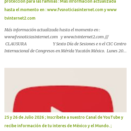
protección para las familias : Más información actualizada
hasta el momento en : www.fvsnoticiasinternet.com y www
tvinternet2.com
Más información actualizada hasta el momento en :
www.fvsnoticiasinternet.com y www.tvinternet2.com ///
CLAUSURA Y Sexto Día de Sesiones e n el CIC Centro
Internacional de Congresos en Mérida Yucatán México. Lunes 20
de Julio 2026. Mérida, Yucatán, a 20 de julio de 2026 Más de 600
personas acuerdan la ruta del Plan Bienestar Metropolitano. El
Gobernador Joaquín Díaz Mena encabezó la conclusión de los
Foros de Consulta junto con la alcaldesa de Mérida, Cecilia Patrón
Laviada, en los que se consolidó un acuerdo metropolitano que,
con el respaldo de la Presidenta Claudia Sheinbaum Pardo, dará
paso al Plan Bienestar Metropolitano y a una agenda conjunta
para garantizar agua suficiente, vialidades seguras y mayor
protección para las familias. Con la participación de más de 600
25 y 26 de Julio 2026 ; Inscribete a nuestro Canal de YouTube y
vecinas, vecinos, e...
recibe información de tu interes de México y el Mundo. ;