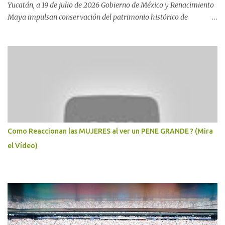
Yucatán, a 19 de julio de 2026 Gobierno de México y Renacimiento
Maya impulsan conservación del patrimonio histórico de
Yucatán* Con una inversión de 180 millones de pesos, el nuevo
Museo de Ichkaantijoo y Centro de Visitantes de Dzibilchaltún
preserva, difunde y acerca el patrimonio cultural maya a
comunidades, visitantes y nuevas generaciones. La coordinación
entre el Gobierno del Renacimiento Maya y el Gobierno de México
fortalece la preservación del patrimonio cultural de Yucatán con la
inauguración del Museo de Ichkaantijoo y Centro de Visitantes de
la zona arqueológica de Dzibilchaltún, espacio que acerca la
riqueza de la cultura maya a las nuevas generaciones y amplía la
Como Reaccionan las MUJERES al ver un PENE GRANDE ? (Mira
oferta cultural y turística del estado. Al encabezar la
el Vídeo)
inauguración, el Gobernador Joaquín Díaz Mena, acompañado de
la secretaria de Cultura del Gobierno de México, Claudia...