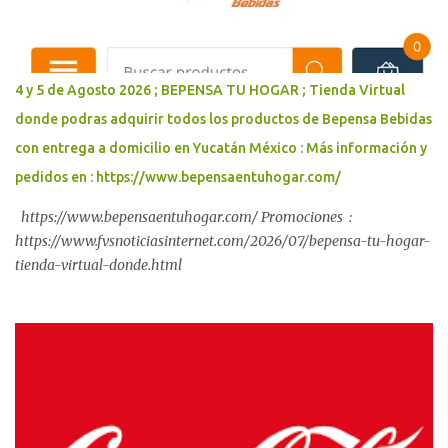
resultado de la coordinación entre ambos órdenes de gobierno
para acercar oportunidades de desarrollo, deporte, cultura y
educación a las juventudes, como parte de la estrategia impulsada
por la Presidenta Claudia Sheinbaum Pardo. La coordinación entre
4 y 5 de Agosto 2026 ; BEPENSA TU HOGAR ; Tienda Virtual
el Gobierno del Renacimiento Maya y el Gobierno de México
donde podras adquirir todos los productos de Bepensa Bebidas
continúa traduciéndose en acciones concretas para atender las
con entrega a domicilio en Yucatán México : Más información y
causas de las violencias, prevenir las adicciones y fortalecer el
biene...
pedidos en : https://www.bepensaentuhogar.com/
https://www.bepensaentuhogar.com/ Promociones :
https://www.fvsnoticiasinternet.com/2026/07/bepensa-tu-hogar-
tienda-virtual-donde.html