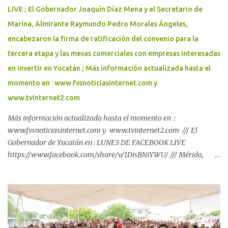
LIVE ; El Gobernador Joaquín Díaz Mena y el Secretario de
Marina, Almirante Raymundo Pedro Morales Ángeles,
encabezaron la firma de ratificación del convenio para la
tercera etapa y las mesas comerciales con empresas interesadas
en invertir en Yucatán ; Más información actualizada hasta el
momento en : www.fvsnoticiasinternet.com y
www.tvinternet2.com
Más información actualizada hasta el momento en :
www.fvsnoticiasinternet.com y www.tvinternet2.com /// El
Gobernador de Yucatán en : LUNES DE FACEBOOK LIVE
https://www.facebook.com/share/v/1DisBNiYWU/ /// Mérida,
Yucatán, a 26 de julio de 2026 Con inversión de casi 184 mdp,
Renacimiento Maya respalda el regreso a clases de las familias
yucatecas. El Gobernador Joaquín Díaz Mena puso en marcha la
distribución de paquetes escolares del programa "Bienestar en tu
Escuela", que beneficiará a 264,349 alumnas y alumnos de
primaria y secundaria públicas, para que inicien el próximo ciclo