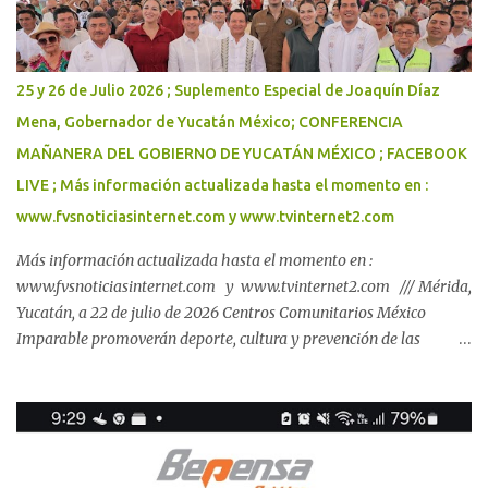
escolar con las herramientas necesarias para su aprendizaje._
Con una inversión total cercana a 184 millones de pesos, el
Gobernador Joaquín Díaz Mena inició la distribución de paquetes
25 y 26 de Julio 2026 ; Suplemento Especial de Joaquín Díaz
escolares del programa Bienestar en tu Escuela, que beneficiará a
Mena, Gobernador de Yucatán México; CONFERENCIA
264 mil 349 alumnas y alumnos de primarias y secundarias
MAÑANERA DEL GOBIERNO DE YUCATÁN MÉXICO ; FACEBOOK
públicas, así como a sus familias. Este esquema respalda la
economía de ...
LIVE ; Más información actualizada hasta el momento en :
www.fvsnoticiasinternet.com y www.tvinternet2.com
Más información actualizada hasta el momento en :
www.fvsnoticiasinternet.com y www.tvinternet2.com /// Mérida,
Yucatán, a 22 de julio de 2026 Centros Comunitarios México
Imparable promoverán deporte, cultura y prevención de las
violencias en Yucatán. El Gobernador Joaquín Díaz Mena y el
subsecretario de Prevención de las Violencias de la Secretaría de
Seguridad y Protección Ciudadana del Gobierno de México, Miguel
Torruco Garza, dieron inicio a la construcción de dos Centros
Comunitarios México Imparable en Mérida y Kanasín._ Son