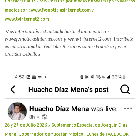
Contactar al +52 9992391133 por medio de Wattsapp : Nuestros
medios son : www.fvsnoticiasinternet.com y
www.tvinternet2.com
Más información actualizada hasta el momento en :
www.fvsnoticiasinternet.com y www.tvinternet2.com Inscribete
en nuestro canal de YouTube Búscanos como : Francisco Javier
Gracidas Ceballo s
26 y 27 de Julio 2026 .- Suplemento Especial de Joaquín Díaz
Mena, Gobernador de Yucatán México ; Lunes de FACEBOOK