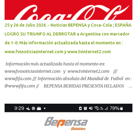
para acercar oportunidades de desarrollo, deporte, cultura y
educación a las juventudes, como parte de la estrategia impulsada
por la Presidenta Claudia Sheinbaum Pardo. La coordinación entre
25 y 26 de Julio 2026 .- Noticias BEPENSA y Coca-Cola ; ESPAÑA
el Gobierno del Renacimiento Maya y el Gobierno de México
LOGRO SU TRIUNFO AL DERROTAR a Argentina con marcador
continúa traduciéndose en acciones concretas para atender las
de 1-0: Más información actualizada hasta el momento en :
causas de las violencias, prevenir las adicciones y fortalecer el
biene...
www.fvsnoticiasinternet.com y www.tvinternet2.com
Información más actualizada hasta el momento en:
www.fvsnoticiasinternet.com y www.tvinternet2.com ///
www.fifa.com /// Información absoluta del Mundial de Futbol en :
🌐 www.fifa.com // BEPENSA BEBIDAS PRESENTA HELADOS
SANTA CLARA, LECHE SANTA CLARA, JUGO ADES Y LINEA DE
PRODUCTOS ; 🌐 www.bepensa.com