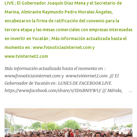
LIVE ; El Gobernador Joaquín Díaz Mena y el Secretario de
Marina, Almirante Raymundo Pedro Morales Ángeles,
encabezaron la firma de ratificación del convenio para la
tercera etapa y las mesas comerciales con empresas interesadas
en invertir en Yucatán ; Más información actualizada hasta el
momento en : www.fvsnoticiasinternet.com y
www.tvinternet2.com
Más información actualizada hasta el momento en :
www.fvsnoticiasinternet.com y www.tvinternet2.com /// El
Gobernador de Yucatán en : LUNES DE FACEBOOK LIVE
https://www.facebook.com/share/v/1DisBNiYWU/ /// Mérida,
Yucatán, a 26 de julio de 2026 Con inversión de casi 184 mdp,
Renacimiento Maya respalda el regreso a clases de las familias
yucatecas. El Gobernador Joaquín Díaz Mena puso en marcha la
distribución de paquetes escolares del programa "Bienestar en tu
Escuela", que beneficiará a 264,349 alumnas y alumnos de
primaria y secundaria públicas, para que inicien el próximo ciclo