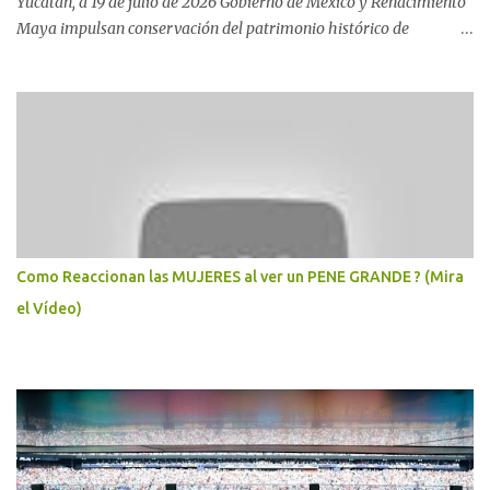
Yucatán, a 19 de julio de 2026 Gobierno de México y Renacimiento
Maya impulsan conservación del patrimonio histórico de
Yucatán* Con una inversión de 180 millones de pesos, el nuevo
Museo de Ichkaantijoo y Centro de Visitantes de Dzibilchaltún
preserva, difunde y acerca el patrimonio cultural maya a
comunidades, visitantes y nuevas generaciones. La coordinación
entre el Gobierno del Renacimiento Maya y el Gobierno de México
fortalece la preservación del patrimonio cultural de Yucatán con la
inauguración del Museo de Ichkaantijoo y Centro de Visitantes de
la zona arqueológica de Dzibilchaltún, espacio que acerca la
riqueza de la cultura maya a las nuevas generaciones y amplía la
Como Reaccionan las MUJERES al ver un PENE GRANDE ? (Mira
oferta cultural y turística del estado. Al encabezar la
el Vídeo)
inauguración, el Gobernador Joaquín Díaz Mena, acompañado de
la secretaria de Cultura del Gobierno de México, Claudia...