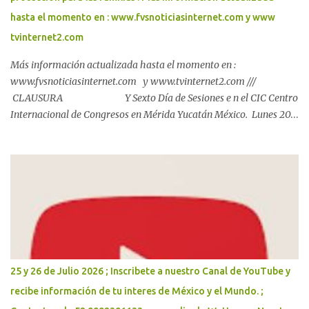
hasta el momento en : www.fvsnoticiasinternet.com y www
tvinternet2.com
Más información actualizada hasta el momento en :
www.fvsnoticiasinternet.com y www.tvinternet2.com ///
CLAUSURA Y Sexto Día de Sesiones e n el CIC Centro
Internacional de Congresos en Mérida Yucatán México. Lunes 20
de Julio 2026. Mérida, Yucatán, a 20 de julio de 2026 Más de 600
personas acuerdan la ruta del Plan Bienestar Metropolitano. El
Gobernador Joaquín Díaz Mena encabezó la conclusión de los
Foros de Consulta junto con la alcaldesa de Mérida, Cecilia Patrón
Laviada, en los que se consolidó un acuerdo metropolitano que,
con el respaldo de la Presidenta Claudia Sheinbaum Pardo, dará
paso al Plan Bienestar Metropolitano y a una agenda conjunta
para garantizar agua suficiente, vialidades seguras y mayor
protección para las familias. Con la participación de más de 600
25 y 26 de Julio 2026 ; Inscribete a nuestro Canal de YouTube y
vecinas, vecinos, e...
recibe información de tu interes de México y el Mundo. ;