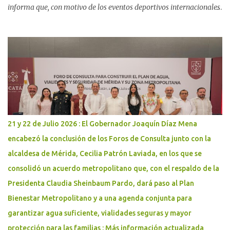
informa que, con motivo de los eventos deportivos internacionales
y ante la posible concentración de personas al finalizar el partido
de la Selección Mexicana, se implementará un dispositivo
preventivo y vial en la zona del Monumento a la Patria. El objetivo
es ordenar la movilidad, proteger la integridad de las personas
asistentes y prevenir situaciones de riesgo, especialmente ante la
posible presencia de niñas, niños, adolescentes y personas adultas
mayores. Como parte del dispositivo, se realizarán cierres viales en
los siguientes puntos: - Paseo de Montejo por avenida Pérez Ponce,
a la altura de Walmart. - Calle 58-A, avenida Carlos Torre Repetto,
21 y 22 de Julio 2026 : El Gobernador Joaquín Díaz Mena
por avenida Cupules. - Prolongación Montejo por calle 21, a la
encabezó la conclusión de los Foros de Consulta junto con la
altura de la Ford. - Calle 60 por avenida del Deportista, a la altura
alcaldesa de Mérida, Cecilia Patrón Laviada, en los que se
del Estadio Salvador Alvarado. - Avenida Ró...
consolidó un acuerdo metropolitano que, con el respaldo de la
Presidenta Claudia Sheinbaum Pardo, dará paso al Plan
Bienestar Metropolitano y a una agenda conjunta para
garantizar agua suficiente, vialidades seguras y mayor
protección para las familias : Más información actualizada