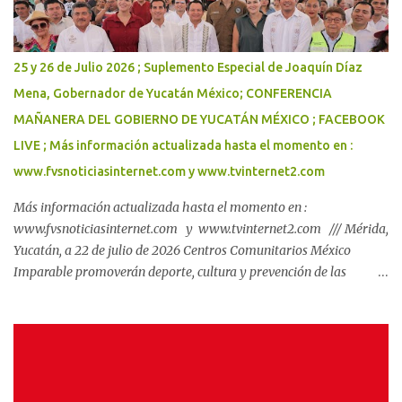
escolar con las herramientas necesarias para su aprendizaje._
Con una inversión total cercana a 184 millones de pesos, el
Gobernador Joaquín Díaz Mena inició la distribución de paquetes
25 y 26 de Julio 2026 ; Suplemento Especial de Joaquín Díaz
escolares del programa Bienestar en tu Escuela, que beneficiará a
Mena, Gobernador de Yucatán México; CONFERENCIA
264 mil 349 alumnas y alumnos de primarias y secundarias
MAÑANERA DEL GOBIERNO DE YUCATÁN MÉXICO ; FACEBOOK
públicas, así como a sus familias. Este esquema respalda la
economía de ...
LIVE ; Más información actualizada hasta el momento en :
www.fvsnoticiasinternet.com y www.tvinternet2.com
Más información actualizada hasta el momento en :
www.fvsnoticiasinternet.com y www.tvinternet2.com /// Mérida,
Yucatán, a 22 de julio de 2026 Centros Comunitarios México
Imparable promoverán deporte, cultura y prevención de las
violencias en Yucatán. El Gobernador Joaquín Díaz Mena y el
subsecretario de Prevención de las Violencias de la Secretaría de
Seguridad y Protección Ciudadana del Gobierno de México, Miguel
Torruco Garza, dieron inicio a la construcción de dos Centros
Comunitarios México Imparable en Mérida y Kanasín._ Son
resultado de la coordinación entre ambos órdenes de gobierno